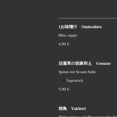
1お味噌汁 Omisoshiru
Miso suppe
4,90 €
法蓮草の胡麻和え Gomaae
Spinat mit Sesam-Soße
Vegetarisch
5,90 €
焼鳥 Yakitori
Hühnerspiess mit Hausgemachte Yak