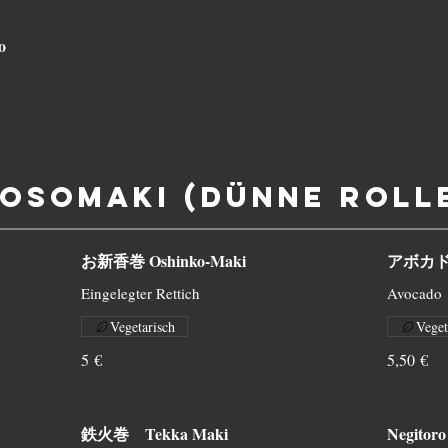
o
osomaki (Dünne Roll
お新香巻 Oshinko-Maki
アボカド巻
Eingelegter Rettich
Avocado
Vegetarisch
Veget
5 €
5,50 €
鉄火巻 Tekka Maki
Negitoro