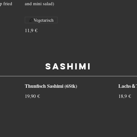
 fried
and mini salad)
Vegetarisch
11,9 €
Sashimi
Thunfisch Sashimi (6Stk)
Lachs＆Th
19,90 €
18,9 €