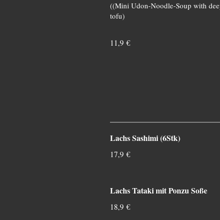
((Mini Udon-Noodle-Soup with deep
tofu)
11,9 €
Lachs Sashimi (6Stk)
17,9 €
Lachs Tataki mit Ponzu Soße
18,9 €