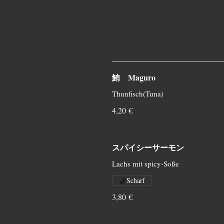
鮪 Maguro
Thunfisch(Tuna)
4,20 €
スパイシーサーモン
Lachs mit spicy-Soße
Scharf
3,80 €