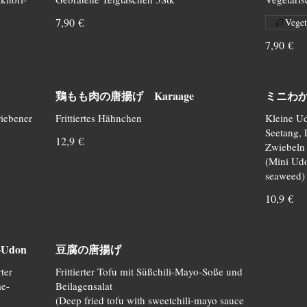
7,90 €
Veget
7,90 €
鶏もも肉の唐揚げ Karaage
ミニわかめ
riebener
Frittiertes Hähnchen
Kleine U
Seetang, 
12,9 €
Zwiebeln
(Mini Ud
10,9 €
Udon
豆腐の唐揚げ
ter
Frittierter Tofu mit Süßchili-Mayo-Soße und
e-
Beilagensalat
(Deep fried tofu with sweetchili-mayo sauce