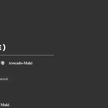
e)
 Avocado-Maki
arisch
 Maki