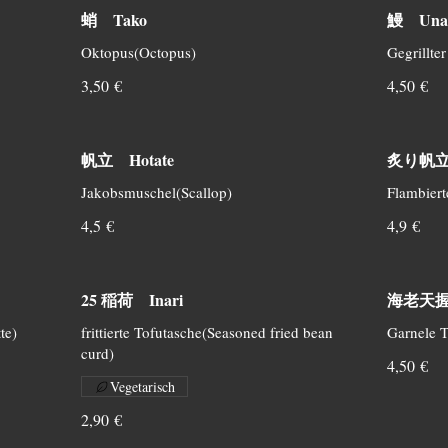
蛸 Tako
鰻 Una
Oktopus(Octopus)
Gegrillter
3,50 €
4,50 €
帆立 Hotate
炙り帆立 A
Jakobsmuschel(Scallop)
Flambiert
4,5 €
4,9 €
25 稲荷 Inari
海老天握り 
te)
frittierte Tofutasche(Seasoned fried bean
Garnele 
curd)
4,50 €
Vegetarisch
2,90 €