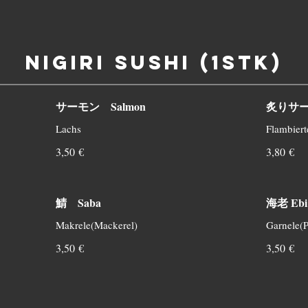
Nigiri Sushi (1Stk)
サーモン Salmon
炙りサーモ
Lachs
Flambiert
3,50 €
3,80 €
鯖 Saba
海老 Ebi
Makrele(Mackerel)
Garnele(
3,50 €
3,50 €