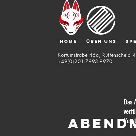
HOME
ÜBER UNS
SP
Kortumstraße 46a, Rüttenscheid 
+49(0)201-7993-9970
Das A
verf
Abend
Vers