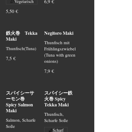
6,9 €
Vegetarisch
5,50 €
鉄火巻 Tekka
Negitoro Maki
Maki
Thunfisch mit
Thunfisch(Tuna)
Frühlingszwiebel
(Tuna with green
7,5 €
onions)
7,9 €
スパイシーサ
スパイシー鉄
ーモン巻
火巻 Spicy
Spicy Salmon
Tekka Maki
Maki
Thunfisch,
Salmon, Scharfe
Scharfe Soße
Soße
Scharf