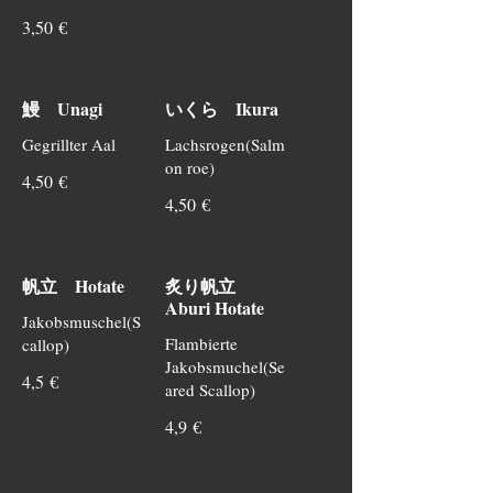
3,50 €
鰻 Unagi
いくら Ikura
Gegrillter Aal
Lachsrogen(Salm
on roe)
4,50 €
4,50 €
帆立 Hotate
炙り帆立
Aburi Hotate
Jakobsmuschel(S
Flambierte
callop)
Jakobsmuchel(Se
4,5 €
ared Scallop)
4,9 €