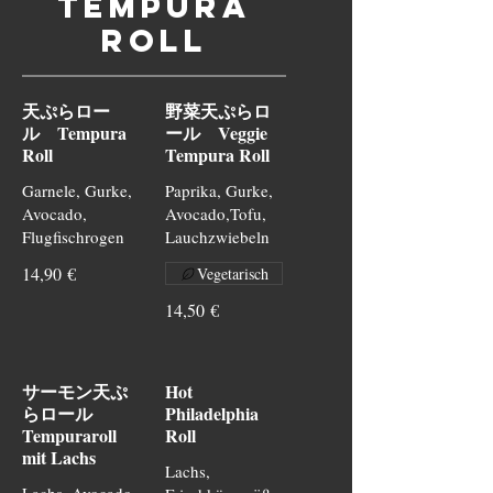
Tempura
Roll
天ぷらロー
野菜天ぷらロ
ル Tempura
ール Veggie
Roll
Tempura Roll
Garnele, Gurke,
Paprika, Gurke,
Avocado,
Avocado,Tofu,
Flugfischrogen
Lauchzwiebeln
14,90 €
Vegetarisch
14,50 €
サーモン天ぷ
Hot
らロール
Philadelphia
Tempuraroll
Roll
mit Lachs
Lachs,