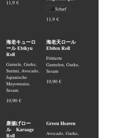
11,9 €
Scharf
11,9 €
海老キューロ
海老天ロール
ール Ebikyu
Ebiten Roll
Roll
Frittierte
Garnele, Gurke,
Garnelen, Gurke,
Surimi, Avocado,
Sesam
Japanische
10,90 €
Mayonnaise,
Sesam
10,90 €
唐揚げロー
Green Heaven
ル Karaage
Avocado, Gurke,
Roll