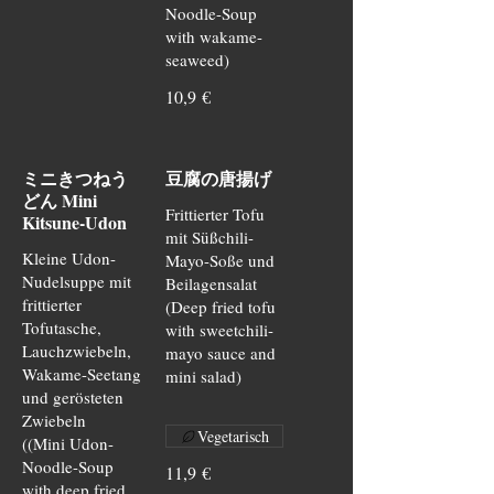
Noodle-Soup
with wakame-
10,9 €
ミニきつねう
豆腐の唐揚げ
どん Mini
Frittierter Tofu
Kitsune-Udon
mit Süßchili-
Kleine Udon-
Mayo-Soße und
Nudelsuppe mit
Beilagensalat
frittierter
(Deep fried tofu
Tofutasche,
with sweetchili-
Lauchzwiebeln,
mayo sauce and
Wakame-Seetang
mini salad)
und gerösteten
Zwiebeln
Vegetarisch
((Mini Udon-
Noodle-Soup
11,9 €
with deep fried