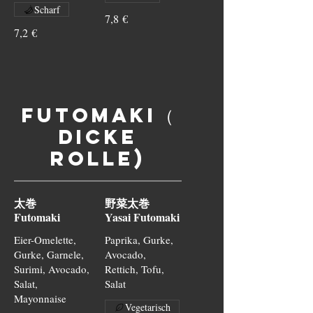
Scharf
7,8 €
7,2 €
Futomaki（
Dicke
Rolle)
太巻
野菜太巻
Futomaki
Yasai Futomaki
Eier-Omelette,
Paprika, Gurke,
Gurke, Garnele,
Avocado,
Surimi, Avocado,
Rettich, Tofu,
Salat,
Salat
Mayonnaise
Vegetarisch