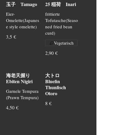
玉子 Tamago
25 稲荷 Inari
Eier-
frittierte
Omelette(Japanes
Tofutasche(Seaso
e style omelette)
ned fried bean
curd)
3,5 €
Vegetarisch
2,90 €
海老天握り
大トロ
Ebiten Nigiri
Bluefin
Thunfisch
Garnele Tempura
Otoro
(Prawn Tempura)
8 €
4,50 €