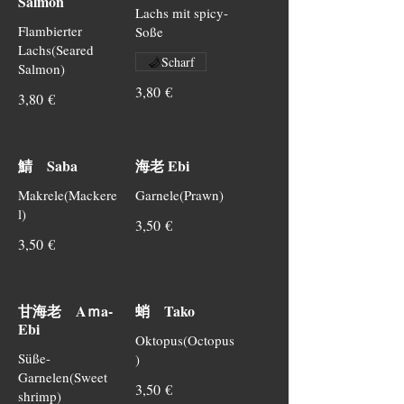
Salmon
Lachs mit spicy-
Flambierter
Soße
Lachs(Seared
Scharf
Salmon)
3,80 €
3,80 €
鯖 Saba
海老 Ebi
Makrele(Mackere
Garnele(Prawn)
l)
3,50 €
3,50 €
甘海老 Aｍa-
蛸 Tako
Ebi
Oktopus(Octopus
Süße-
)
Garnelen(Sweet
3,50 €
shrimp)