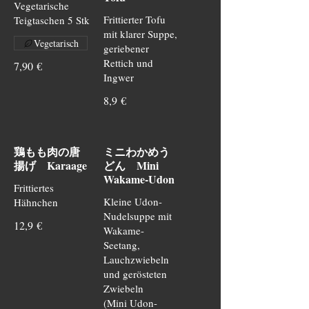
Vegetarische
Frittierter Tofu
Teigtaschen 5 Stk
mit klarer Suppe,
Vegetarisch
geriebener
Rettich und
7,90 €
Ingwer
8,9 €
鶏もも肉の唐
ミニわかめう
揚げ Karaage
どん Mini
Wakame-Udon
Frittiertes
Kleine Udon-
Hähnchen
Nudelsuppe mit
12,9 €
Wakame-
Seetang,
Lauchzwiebeln
und gerösteten
Zwiebeln
(Mini Udon-