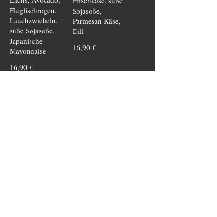
Lachs, Avocado,
Frischkäse, süße
Flugfischrogen,
Sojasoße,
Lauchzwiebeln,
Parmesan Käse,
süße Sojasoße,
Dill
Japanische
16,90 €
Mayonnaise
16,90 €
Mini Tempura
Roll 6Stk
Lachs,
Flugfischrogen,
Lauchzwiebeln,
süße Sojasoße,
Japanische
Mayonnaise
9,9 €