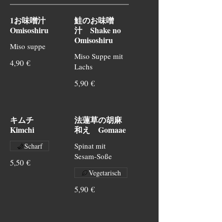
1お味噌汁
鮭のお味噌
Omisoshiru
汁 Shake no
Omisoshiru
Miso suppe
Miso Suppe mit
4,90 €
Lachs
5,90 €
キムチ
法蓮草の胡麻
Kimchi
和え Gomaae
Spinat mit
Scharf
Sesam-Soße
5,50 €
Vegetarisch
5,90 €