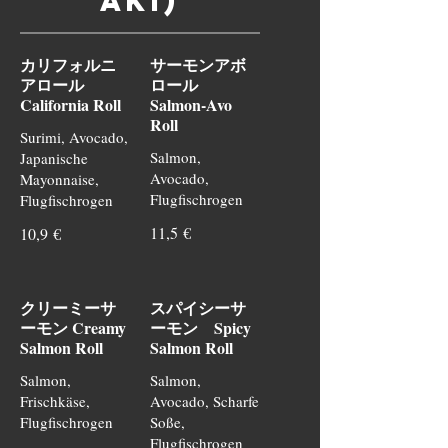
aki)
カリフォルニ
サーモンアボ
アロール
ロール
California Roll
Salmon-Avo
Roll
Surimi, Avocado,
Salmon,
Japanische
Avocado,
Mayonnaise,
Flugfischrogen
Flugfischrogen
11,5 €
10,9 €
クリーミーサ
スパイシーサ
ーモン Creamy
ーモン Spicy
Salmon Roll
Salmon Roll
Salmon,
Salmon,
Frischkäse,
Avocado, Scharfe
Flugfischrogen
Soße,
Flugfischrogen