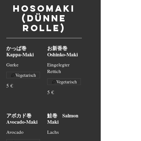
Hosomaki
(Dünne
Rolle)
かっぱ巻
お新香巻
Kappa-Maki
Oshinko-Maki
Gurke
Eingelegter
Rettich
Vegetarisch
Vegetarisch
5 €
5 €
アボカド巻
鮭巻 Salmon
Avocado-Maki
Maki
Avocado
Lachs