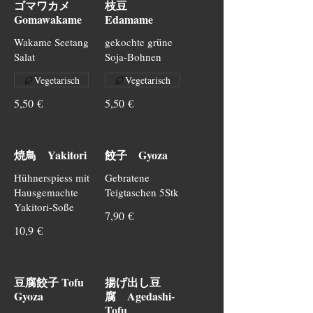
ゴマワカメ
枝豆
Gomawakame
Edamame
Wakame Seetang
gekochte grüne
Salat
Soja-Bohnen
Vegetarisch
Vegetarisch
5,50 €
5,50 €
焼鳥 Yakitori
餃子 Gyoza
Hühnerspiess mit
Gebratene
Hausgemachte
Teigtaschen 5Stk
Yakitori-Soße
7,90 €
10,9 €
豆腐餃子 Tofu
揚げ出し豆
Gyoza
腐 Agedashi-
Tofu